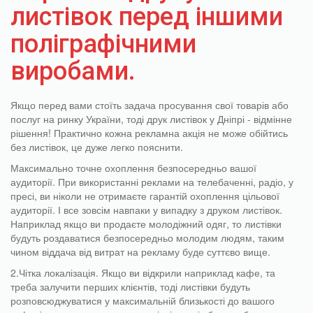
листівок перед іншими
поліграфічними
виробами.
Якщо перед вами стоїть задача просування свої товарів або
послуг на ринку України, тоді
друк листівок
у Дніпрі - відмінне
рішення! Практично кожна рекламна акція не може обійтись
без листівок, це дуже легко пояснити.
Максимально точне охоплення безпосередньо вашої
аудиторії. При використанні реклами на телебаченні, радіо, у
пресі, ви ніколи не отримаєте гарантій охоплення цільової
аудиторії. І все зовсім навпаки у випадку з друком листівок.
Наприклад якщо ви продаєте молодіжний одяг, то листівки
будуть роздаватися безпосередньо молодим людям, таким
чином віддача від витрат на рекламу буде суттєво вище.
2.Чітка локалізація. Якщо ви відкрили наприклад кафе, та
треба залучити перших клієнтів, тоді листівки будуть
розповсюджуватися у максимальній близькості до вашого