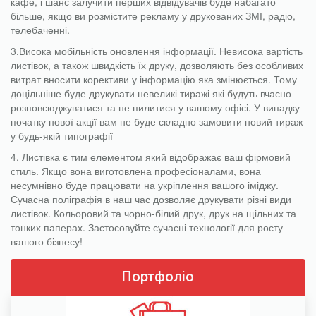
кафе, і шанс залучити перших відвідувачів буде набагато
більше, якщо ви розмістите рекламу у друкованих ЗМІ, радіо,
телебаченні.
3.Висока мобільність оновлення інформації. Невисока вартість
листівок, а також швидкість їх друку, дозволяють без особливих
витрат вносити корективи у інформацію яка змінюється. Тому
доцільніше буде друкувати невеликі тиражі які будуть вчасно
розповсюджуватися та не пилитися у вашому офісі. У випадку
початку нової акції вам не буде складно замовити новий тираж
у будь-якій типографії
4. Листівка є тим елементом який відображає ваш фірмовий
стиль. Якщо вона виготовлена професіоналами, вона
несумнівно буде працювати на укріплення вашого іміджу.
Сучасна
поліграфія
в наш час дозволяє друкувати різні види
листівок. Кольоровий та чорно-білий друк, друк на щільних та
тонких паперах. Застосовуйте сучасні технології для росту
вашого бізнесу!
Портфоліо