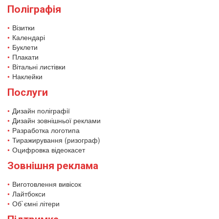
Поліграфія
Візитки
Календарі
Буклети
Плакати
Вітальні листівки
Наклейки
Послуги
Дизайн поліграфії
Дизайн зовнішньої реклами
Разработка логотипа
Тиражирування (ризограф)
Оцифровка відеокасет
Зовнішня реклама
Виготовлення вивісок
Лайтбокси
Об`ємні літери