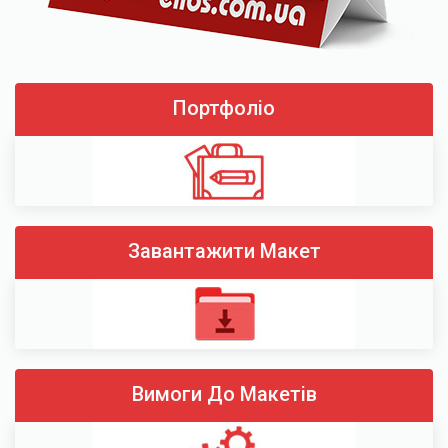
Портфоліо
Завантажити Макет
Вимоги До Макетів