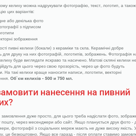
ому келиху можна надрукувати фотографію, текст, логотип, а також
ію цих варіантів:
дне або декілька фото
отографії з підписом
оготипи
екторні зображення
сті пивні келихи (бокали) з кераміки та скла. Керамічні добре
ть для друку на них фотографій, логотипів, зображень. Фотографія н
келиху буде виглядати яскраво та насичено. Матові скляні келихи н
дійдуть для цього через свою прозорість, через це фото будуть
и. На такі келихи краще наносити написи, логотипи, векторні
ення.
Об`єм келихів - 500 и 750 мл.
замовити нанесення на пивний
их?
 замовлення дуже просто, для цього треба надіслати фото, зображе
 пошту, через месенджери або сайт. Якщо планується друк фото -
ери, фотографії з соціальних мереж мають не дуже високу якість. 
ку, це безкоштовно. Якщо все гаразд - після оплати ставимо замовл