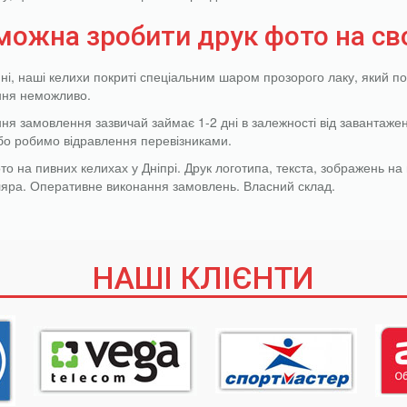
можна зробити друк фото на св
ні, наші келихи покриті спеціальним шаром прозорого лаку, який по
ння неможливо.
ня замовлення зазвичай займає 1-2 дні в залежності від завантаже
бо робимо відравлення перевізниками.
то на пивних келихах у Дніпрі. Друк логотипа, текста, зображень на 
яра. Оперативне виконання замовлень. Власний склад.
НАШІ КЛІЄНТИ