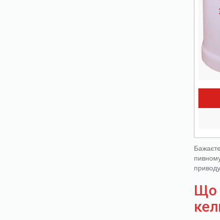
Бажаєте
пивному
приводу
Що 
кел