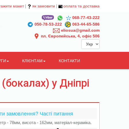
тажити макет
|
як замовити
|
оплата та доставка
068-77-43-222
050-78-53-222
063-44-65-586
eliosua@gmail.com
пл. Європейська, 4, офіс 506
УГИ
КЛІЄНТАМ
КОНТАКТИ
(бокалах) у Дніпрі
ти замовлення? Часті питання
тр - 78мм, висота - 162мм, матеріал-кераміка.