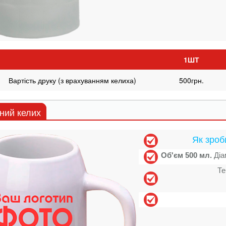
1ШТ
Вартість друку (з врахуванням келиха)
500грн.
ний келих
Як зроб
Об'єм 500 мл.
Діа
Те