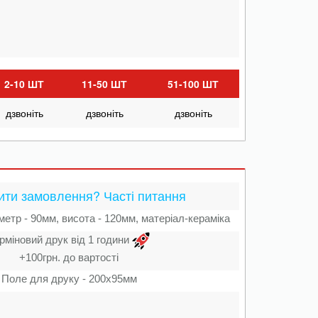
2-10 ШТ
11-50 ШТ
51-100 ШТ
дзвоніть
дзвоніть
дзвоніть
ити замовлення? Часті питання
метр - 90мм, висота - 120мм, матеріал-кераміка
рміновий друк від 1 години
+100грн. до вартості
Поле для друку - 200х95мм