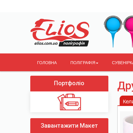
ГОЛОВНА
ПОЛІГРАФІЯ
СУВЕНІРК
Портфоліо
Дру
Кел
Завантажити Макет