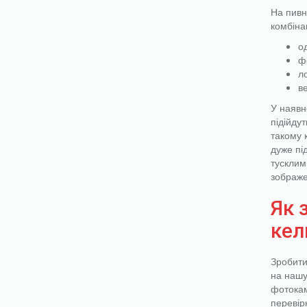
На пивн
комбінац
о
ф
л
в
У наявно
підійду
такому 
дуже пі
тусклим
зображ
Як 
кел
Зробити
на нашу
фотокам
перевір