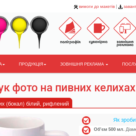
вимоги до макетів
|
заван
А
ПРОДУКЦІЯ
ЗОВНІШНЯ РЕКЛАМА
ПОСЛ
к фото на пивних келихах 
их (бокал) білий, рифлений
Як зроби
Об'єм 500 мл.
Діаме