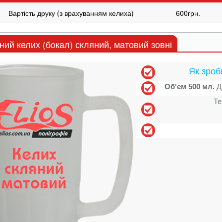
Вартість друку (з врахуванням келиха)
600грн.
ний келих (бокал) скляний, матовий зовні
Як зроб
Об'єм 500 мл.
Ді
Те