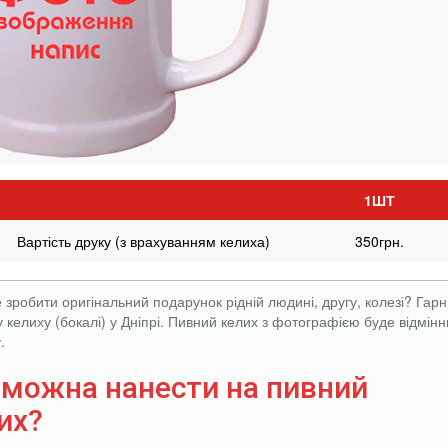
1ШТ
Вартість друку (з врахуванням келиха)
350грн.
 зробити оригінальний подарунок рідній людині, другу, колезі? Гар
 келиху (бокалі) у Дніпрі. Пивний келих з фотографією буде відмінн
.
можна нанести на пивний
их?