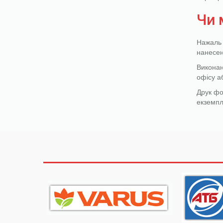
Чи 
Нажаль 
нанесе
Виконан
офісу а
Друк фо
екземпл