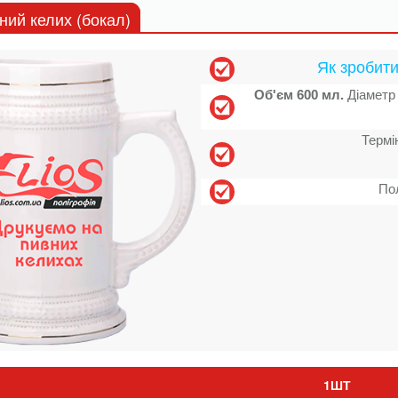
ний келих (бокал)
Як зробити
Об'єм 600 мл.
Діаметр 
Термі
По
1ШТ