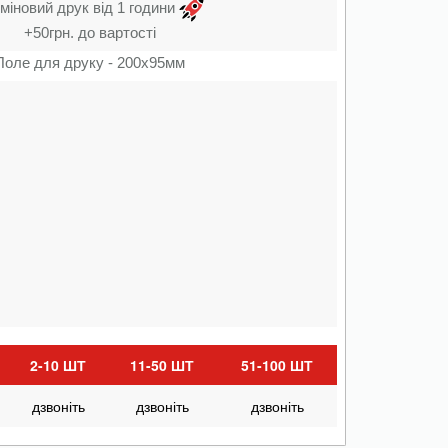
міновий друк від 1 години
+50грн. до вартості
Поле для друку - 200х95мм
2-10 ШТ
11-50 ШТ
51-100 ШТ
дзвоніть
дзвоніть
дзвоніть