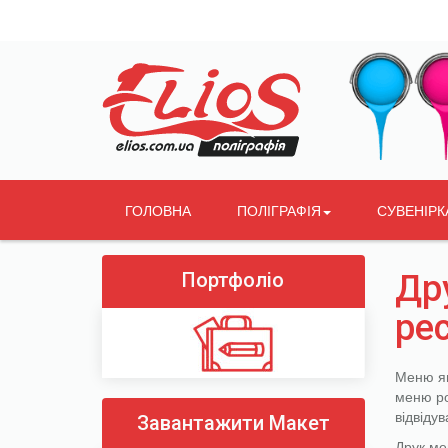
ГОЛОВНА
ПОЛІГРАФІЯ
СУВЕНІРК
Портфоліо
Др
ре
Меню яв
меню ро
відвіду
Завантажити Макет
Друк ме