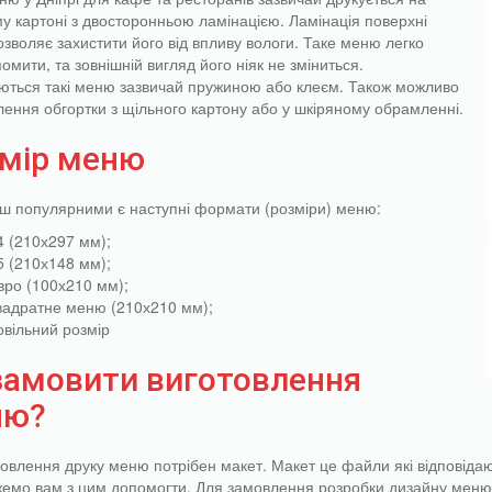
у картоні з двосторонньою ламінацією. Ламінація поверхні
зволяє захистити його від впливу вологи. Таке меню легко
омити, та зовнішній вигляд його ніяк не зміниться.
ються такі меню зазвичай пружиною або клеєм. Також можливо
лення обгортки з щільного картону або у шкіряному обрамленні.
мір меню
ш популярними є наступні формати (розміри) меню:
4 (210х297 мм);
5 (210х148 мм);
вро (100х210 мм);
вадратне меню (210х210 мм);
овільний розмір
замовити виготовлення
ню?
овлення друку меню потрібен макет. Макет це файли які відповідаю
емо вам з цим допомогти. Для замовлення розробки дизайну меню, 