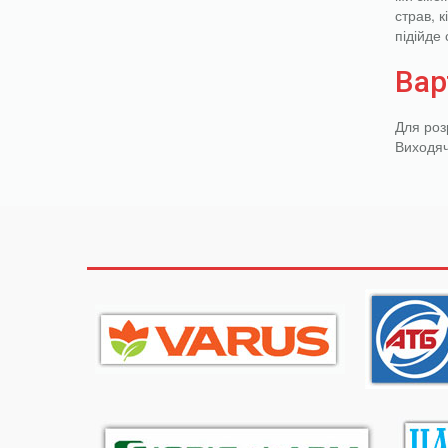
страв, 
підійде
Вар
Для розр
Виходяч