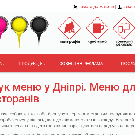
вимоги до макетів
|
заван
А
ПРОДУКЦІЯ
ЗОВНІШНЯ РЕКЛАМА
ПОСЛ
ук меню у Дніпрі. Меню дл
сторанів
ляє собою каталог або брошуру з переліком страв чи послуг які на
зробляється у відповідності до фірмового стилю закладу. Яскрави
вачам з легкістю за декілька хвилин зорієнтуватися серед усього пер
ню у Дніпрі для кафе та ресторанів зазвичай друкується на