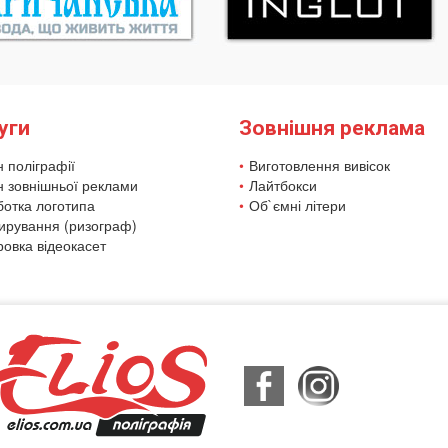
уги
Зовнішня реклама
 поліграфії
Виготовлення вивісок
 зовнішньої реклами
Лайтбокси
ботка логотипа
Об`ємні літери
ирування (ризограф)
овка відеокасет