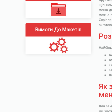
щільном
меню до
можна п
Скріпля
виготов
Вимоги До Макетів
Роз
Найбіль
А
А
Є
К
Д
Як 
ме
Для зам
ми змож