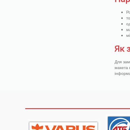
Р
т
о
м
м
Як 
Для зам
макета 
інформа