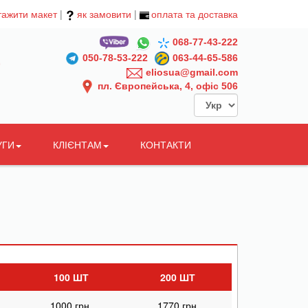
тажити макет
|
як замовити
|
оплата та доставка
068-77-43-222
050-78-53-222
063-44-65-586
eliosua@gmail.com
пл. Європейська, 4, офіс 506
УГИ
КЛІЄНТАМ
КОНТАКТИ
100 ШТ
200 ШТ
1000 грн.
1770 грн.