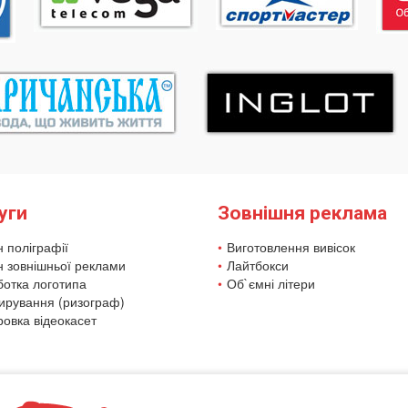
уги
Зовнішня реклама
 поліграфії
Виготовлення вивісок
 зовнішньої реклами
Лайтбокси
ботка логотипа
Об`ємні літери
ирування (ризограф)
овка відеокасет