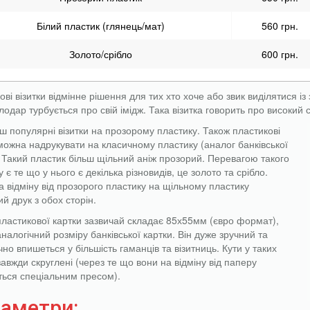
Білий пластик (глянець/мат)
560 грн.
Золото/срібло
600 грн.
ві візитки відмінне рішення для тих хто хоче або звик виділятися із 
лодар турбується про свій імідж. Така візитка говорить про високий с
ш популярні візитки на прозорому пластику. Також пластикові
 можна надрукувати на класичному пластику (аналог банківської
. Такий пластик більш щільний аніж прозорий. Перевагою такого
 є те що у нього є декілька різновидів, це золото та срібло.
а відміну від прозорого пластику на щільному пластику
й друк з обох сторін.
пластикової картки зазвичай складає 85х55мм (євро формат),
налогічний розміру банківської картки. Він дуже зручний та
но впишеться у більшість гаманців та візитниць. Кути у таких
завжди скруглені (через те що вони на відміну від паперу
ться спеціальним пресом).
аметри: