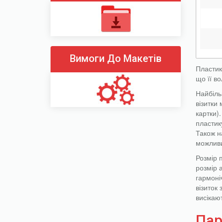
Вимоги До Макетів
Пластико
що її во
Найбіль
візитки
картки)
пластику
Також н
можливи
Розмір 
розмір а
гармоніч
візиток 
висікаю
Пар