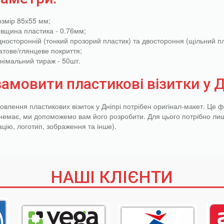
озмір 85х55 мм;
овщина пластика - 0.76мм;
дносторонній (тонкий прозорий пластик) та двостороння (щільний пл
атове/глянцеве покриття;
інімальний тираж - 50шт.
замовити пластикові візитки у Д
овлення пластикових візиток у Дніпрі потрібен оригінал-макет. Це 
немає, ми допоможемо вам його розробити. Для цього потрібно лиш
цію, логотип, зображення та інше).
НАШІ КЛІЄНТИ