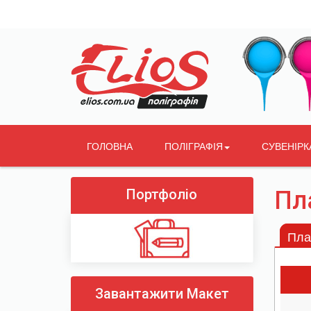
ГОЛОВНА
ПОЛІГРАФІЯ
СУВЕНІРК
Портфоліо
Пла
Пла
Завантажити Макет