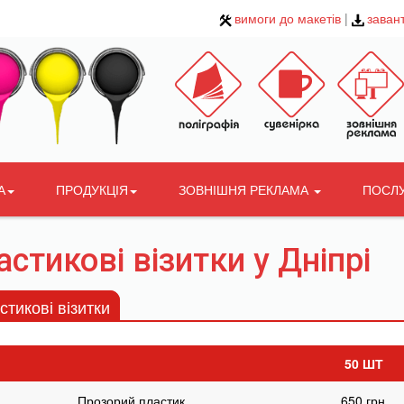
вимоги до макетів
|
заван
А
ПРОДУКЦІЯ
ЗОВНІШНЯ РЕКЛАМА
ПОСЛ
стикові візитки у Дніпрі
стикові візитки
50 ШТ
Прозорий пластик
650 грн.